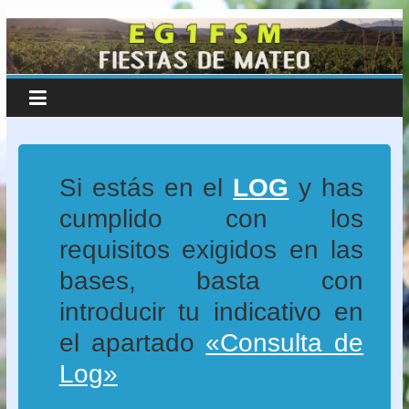
Fiestas
Saltar
al
de
contenido
San
Mateo
Si estás en el
LOG
y has
cumplido con los
–
requisitos exigidos en las
EG1FSM
bases, basta con
introducir tu indicativo en
Riojanos
el apartado
«Consulta de
por
la
Log»
Radio